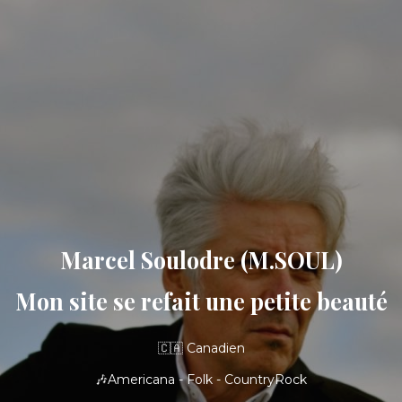
Marcel Soulodre (M.SOUL)
Mon site se refait une petite beauté
🇨🇦 Canadien
🎶Americana - Folk - CountryRock