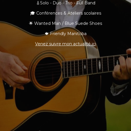
🎸Solo - Duo - Trio - Full Band
🎓 Conférences & Ateliers scolaires
🌟 Wanted Man / Blue Suede Shoes
🍁 Friendly Manitoba
Venez suivre mon actualité ici